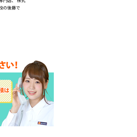
専門店、 株式
役の後藤で