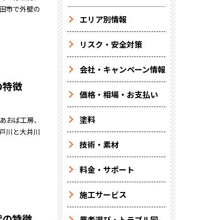
島田市で外壁の
エリア別情報
リスク・安全対策
会社・キャンペーン情報
の特徴
価格・相場・お支払い
塗料
社あおば工房、
瀬戸川と大井川
技術・素材
料金・サポート
施工サービス
状の特徴
業者選び・トラブル回