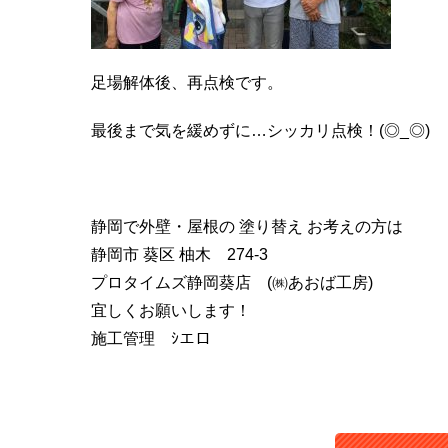
足場解体後、再点検です。
最後まで気を緩めずに…シッカリ点検！(◎_◎)
静岡で外壁・屋根の 塗り替え お考えの方は
静岡市 葵区 柚木 274-3
プロタイムズ静岡葵店 (㈱あおば工房)
宜しくお願いします！
施工管理 ｼエロ