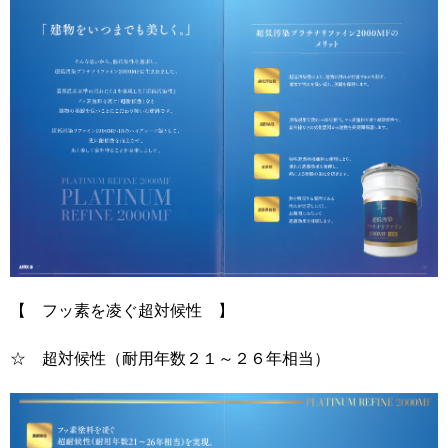
【 フッ素を凌ぐ超対候性 】
☆ 超対候性（耐用年数２１～２６年相当）