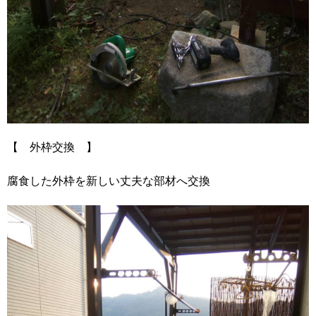
【 外枠交換 】
腐食した外枠を新しい丈夫な部材へ交換