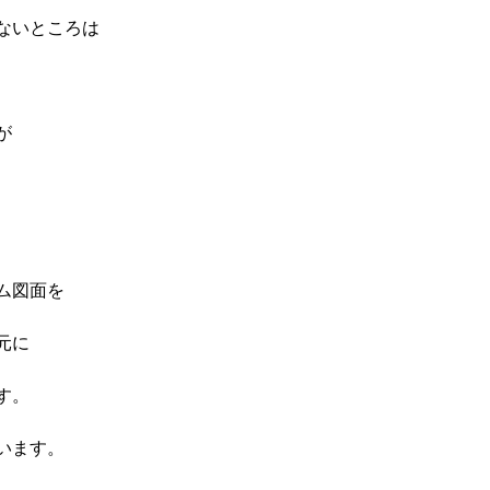
ないところは
が
ム図面を
元に
す。
います。