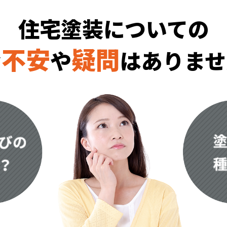
住宅塗装についての
不安
疑問
な
や
は
ありませ