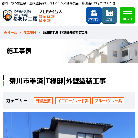
静岡市の外壁塗装・屋根塗装ならプロタイムズ静岡葵店・島田店におまかせください
静岡葵店
島田店
ホーム
施工事例
菊川市半済|T様邸|外壁塗装工事
施工事例
菊川市半済|T様邸|外壁塗装工事
カテゴリー
外壁塗装
イエロー/レッド系
ブルー/グレー系