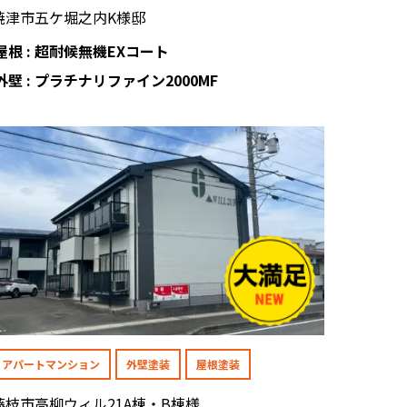
焼津市五ケ堀之内K様邸
屋根 : 超耐候無機EXコート
外壁 : プラチナリファイン2000MF
アパートマンション
外壁塗装
屋根塗装
藤枝市高柳ウィル21A棟・B棟様