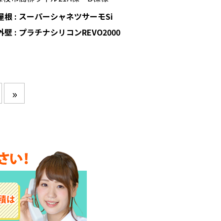
屋根 : スーパーシャネツサーモSi
外壁 : プラチナシリコンREVO2000
»