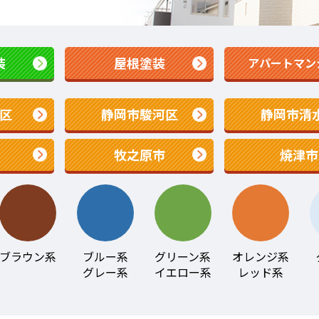
装
屋根塗装
アパートマン
区
静岡市駿河区
静岡市清
牧之原市
焼津市
ブラウン系
ブルー系
グリーン系
オレンジ系
グレー系
イエロー系
レッド系